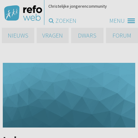
Christelijke jongerencommunity
ZOEKEN
MENU
NIEUWS
VRAGEN
DWARS
FORUM