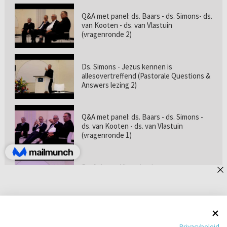
Q&A met panel: ds. Baars - ds. Simons- ds.
van Kooten - ds. van Vlastuin
(vragenronde 2)
Ds. Simons - Jezus kennen is
allesovertreffend (Pastorale Questions &
Answers lezing 2)
Q&A met panel: ds. Baars - ds. Simons -
ds. van Kooten - ds. van Vlastuin
(vragenronde 1)
Prof. dr. van Vlastuin - Is
geloofszekerheid de norm? (Pastorale
Questions & Answers lezing 1)
Pastorie online - met ds. Tramper over
Privacybeleid