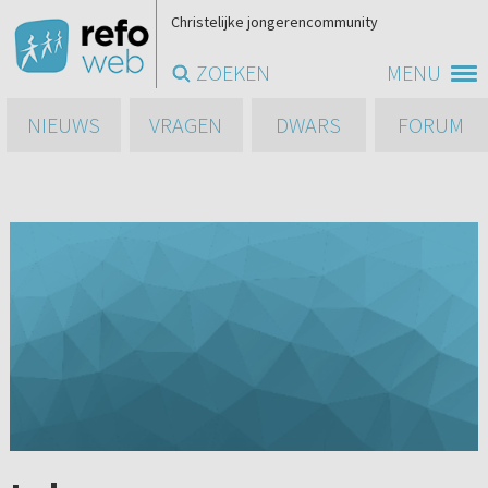
Christelijke jongerencommunity
ZOEKEN
MENU
NIEUWS
VRAGEN
DWARS
FORUM