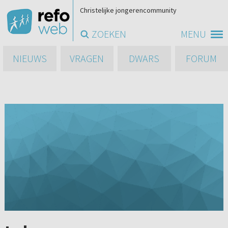
Christelijke jongerencommunity
ZOEKEN
MENU
NIEUWS
VRAGEN
DWARS
FORUM