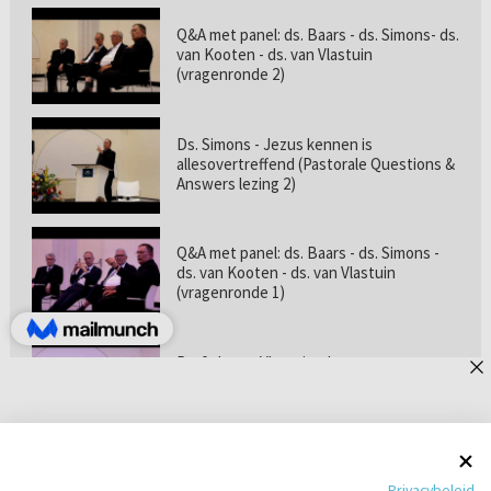
Q&A met panel: ds. Baars - ds. Simons- ds.
van Kooten - ds. van Vlastuin
(vragenronde 2)
Ds. Simons - Jezus kennen is
allesovertreffend (Pastorale Questions &
Answers lezing 2)
Q&A met panel: ds. Baars - ds. Simons -
ds. van Kooten - ds. van Vlastuin
(vragenronde 1)
Prof. dr. van Vlastuin - Is
geloofszekerheid de norm? (Pastorale
Questions & Answers lezing 1)
Pastorie online - met ds. Tramper over
Privacybeleid