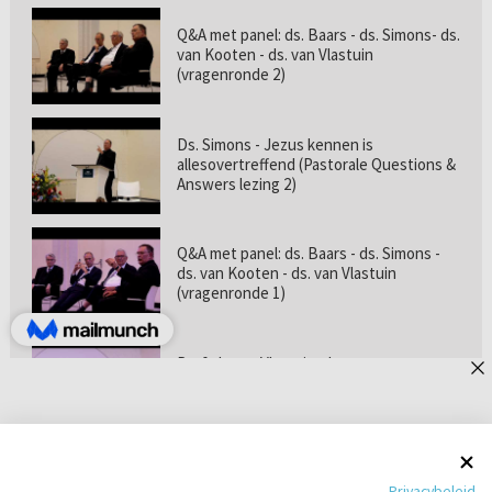
Q&A met panel: ds. Baars - ds. Simons- ds.
van Kooten - ds. van Vlastuin
(vragenronde 2)
Ds. Simons - Jezus kennen is
allesovertreffend (Pastorale Questions &
Answers lezing 2)
Q&A met panel: ds. Baars - ds. Simons -
ds. van Kooten - ds. van Vlastuin
(vragenronde 1)
Prof. dr. van Vlastuin - Is
geloofszekerheid de norm? (Pastorale
Questions & Answers lezing 1)
Pastorie online - met ds. Tramper over
Privacybeleid