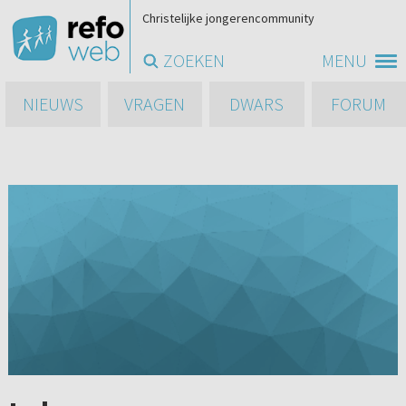
Christelijke jongerencommunity
ZOEKEN
MENU
NIEUWS
VRAGEN
DWARS
FORUM