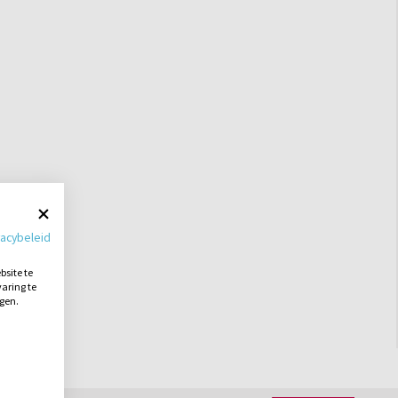
vacybeleid
site te
aring te
ngen.