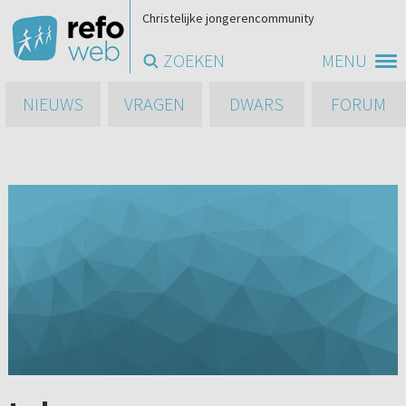
Christelijke jongerencommunity
ZOEKEN
MENU
NIEUWS
VRAGEN
DWARS
FORUM