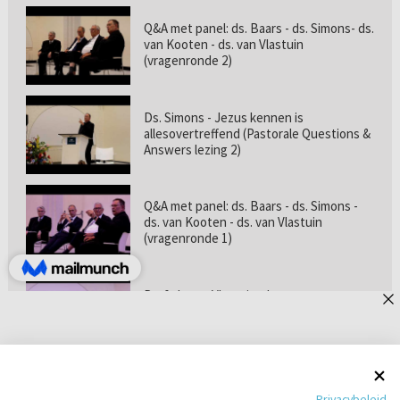
Q&A met panel: ds. Baars - ds. Simons- ds.
van Kooten - ds. van Vlastuin
(vragenronde 2)
Ds. Simons - Jezus kennen is
allesovertreffend (Pastorale Questions &
Answers lezing 2)
Q&A met panel: ds. Baars - ds. Simons -
ds. van Kooten - ds. van Vlastuin
(vragenronde 1)
Prof. dr. van Vlastuin - Is
geloofszekerheid de norm? (Pastorale
Questions & Answers lezing 1)
Pastorie online - met ds. Tramper over
Privacybeleid