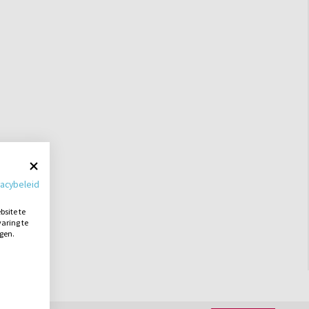
vacybeleid
site te
aring te
ngen.