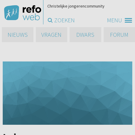
Christelijke jongerencommunity
ZOEKEN
MENU
NIEUWS
VRAGEN
DWARS
FORUM