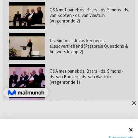
Q&A met panel: ds. Baars - ds. Simons- ds.
van Kooten - ds. van Vlastuin
(vragenronde 2)
Ds. Simons - Jezus kennen is
allesovertreffend (Pastorale Questions &
Answers lezing 2)
Q&A met panel: ds. Baars - ds. Simons -
ds. van Kooten - ds. van Vlastuin
(vragenronde 1)
Prof. dr. van Vlastuin - Is
geloofszekerheid de norm? (Pastorale
Questions & Answers lezing 1)
Pastorie online - met ds. Tramper over
Privacybeleid