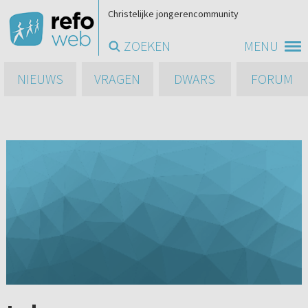
Christelijke jongerencommunity
ZOEKEN
MENU
NIEUWS
VRAGEN
DWARS
FORUM