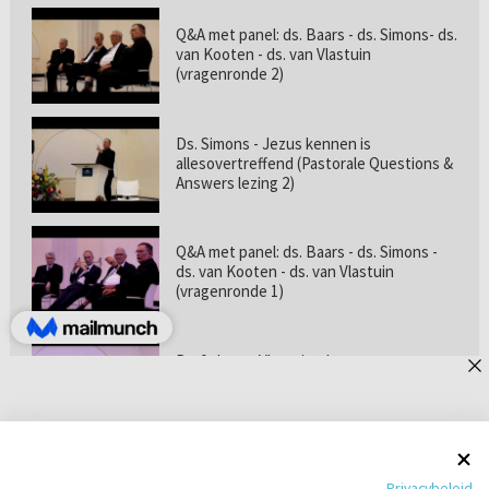
Q&A met panel: ds. Baars - ds. Simons- ds.
van Kooten - ds. van Vlastuin
(vragenronde 2)
Ds. Simons - Jezus kennen is
allesovertreffend (Pastorale Questions &
Answers lezing 2)
Q&A met panel: ds. Baars - ds. Simons -
ds. van Kooten - ds. van Vlastuin
(vragenronde 1)
Prof. dr. van Vlastuin - Is
geloofszekerheid de norm? (Pastorale
Questions & Answers lezing 1)
Pastorie online - met ds. Tramper over
Privacybeleid