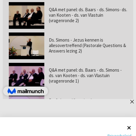
Q&A met panel: ds. Baars - ds. Simons- ds.
van Kooten - ds. van Vlastuin
(vragenronde 2)
Ds. Simons - Jezus kennen is
allesovertreffend (Pastorale Questions &
Answers lezing 2)
Q&A met panel: ds. Baars - ds. Simons -
ds. van Kooten - ds. van Vlastuin
(vragenronde 1)
Prof. dr. van Vlastuin - Is
geloofszekerheid de norm? (Pastorale
Questions & Answers lezing 1)
Pastorie online - met ds. Tramper over
Privacybeleid