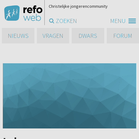
Christelijke jongerencommunity
ZOEKEN
MENU
NIEUWS
VRAGEN
DWARS
FORUM