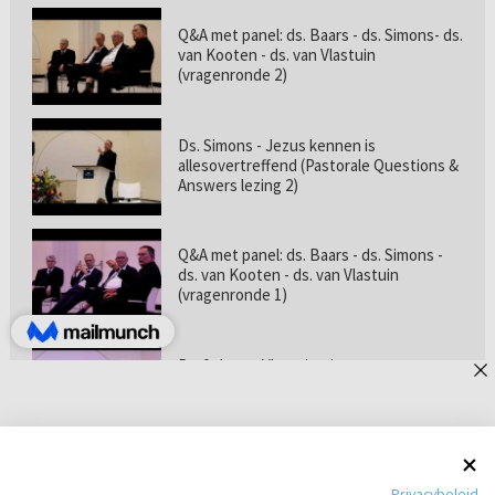
Q&A met panel: ds. Baars - ds. Simons- ds.
van Kooten - ds. van Vlastuin
(vragenronde 2)
Ds. Simons - Jezus kennen is
allesovertreffend (Pastorale Questions &
Answers lezing 2)
Q&A met panel: ds. Baars - ds. Simons -
ds. van Kooten - ds. van Vlastuin
(vragenronde 1)
Prof. dr. van Vlastuin - Is
geloofszekerheid de norm? (Pastorale
Questions & Answers lezing 1)
Pastorie online - met ds. Tramper over
Privacybeleid