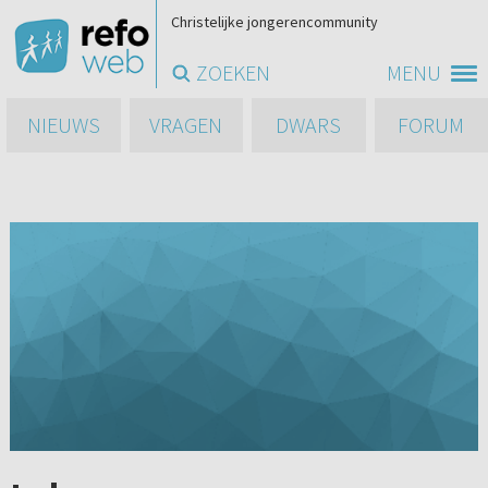
Christelijke jongerencommunity
ZOEKEN
MENU
NIEUWS
VRAGEN
DWARS
FORUM