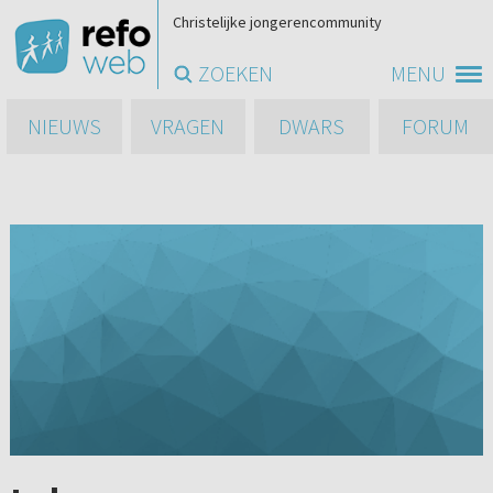
Christelijke jongerencommunity
ZOEKEN
MENU
NIEUWS
VRAGEN
DWARS
FORUM