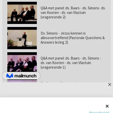
Q&A met panel: ds. Baars - ds. Simons- ds.
van Kooten - ds. van Vlastuin
(vragenronde 2)
Ds. Simons - Jezus kennen is
allesovertreffend (Pastorale Questions &
Answers lezing 2)
Q&A met panel: ds. Baars - ds. Simons -
ds. van Kooten - ds. van Vlastuin
(vragenronde 1)
Prof. dr. van Vlastuin - Is
geloofszekerheid de norm? (Pastorale
Questions & Answers lezing 1)
Pastorie online - met ds. Tramper over
Privacybeleid