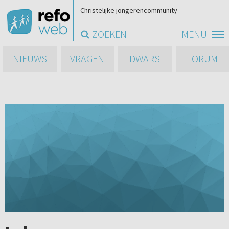
Christelijke jongerencommunity
ZOEKEN
MENU
NIEUWS
VRAGEN
DWARS
FORUM