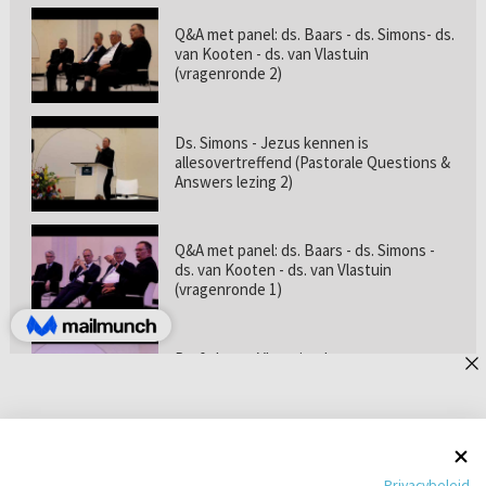
Q&A met panel: ds. Baars - ds. Simons- ds.
van Kooten - ds. van Vlastuin
(vragenronde 2)
Ds. Simons - Jezus kennen is
allesovertreffend (Pastorale Questions &
Answers lezing 2)
Q&A met panel: ds. Baars - ds. Simons -
ds. van Kooten - ds. van Vlastuin
(vragenronde 1)
Prof. dr. van Vlastuin - Is
geloofszekerheid de norm? (Pastorale
Questions & Answers lezing 1)
Pastorie online - met ds. Tramper over
Privacybeleid