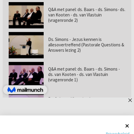
Q&A met panel: ds. Baars - ds. Simons- ds.
van Kooten - ds. van Vlastuin
(vragenronde 2)
Ds. Simons - Jezus kennen is
allesovertreffend (Pastorale Questions &
Answers lezing 2)
Q&A met panel: ds. Baars - ds. Simons -
ds. van Kooten - ds. van Vlastuin
(vragenronde 1)
Prof. dr. van Vlastuin - Is
geloofszekerheid de norm? (Pastorale
Questions & Answers lezing 1)
Pastorie online - met ds. Tramper over
Privacybeleid