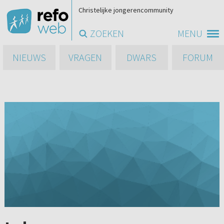
Christelijke jongerencommunity
ZOEKEN
MENU
NIEUWS
VRAGEN
DWARS
FORUM