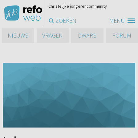
Christelijke jongerencommunity
ZOEKEN
MENU
NIEUWS
VRAGEN
DWARS
FORUM