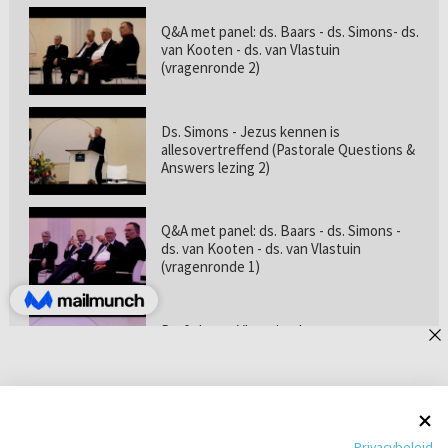
Q&A met panel: ds. Baars - ds. Simons- ds.
van Kooten - ds. van Vlastuin
(vragenronde 2)
Ds. Simons - Jezus kennen is
allesovertreffend (Pastorale Questions &
Answers lezing 2)
Q&A met panel: ds. Baars - ds. Simons -
ds. van Kooten - ds. van Vlastuin
(vragenronde 1)
Prof. dr. van Vlastuin - Is
geloofszekerheid de norm? (Pastorale
Questions & Answers lezing 1)
Pastorie online - met ds. Tramper over
Privacybeleid