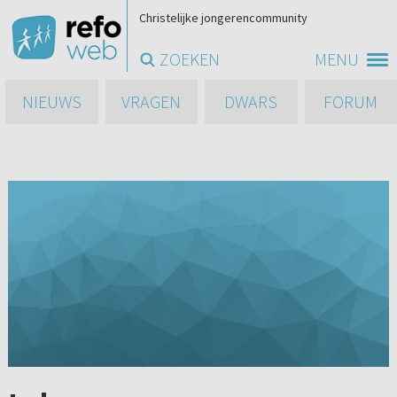
Christelijke jongerencommunity
ZOEKEN
MENU
NIEUWS
VRAGEN
DWARS
FORUM