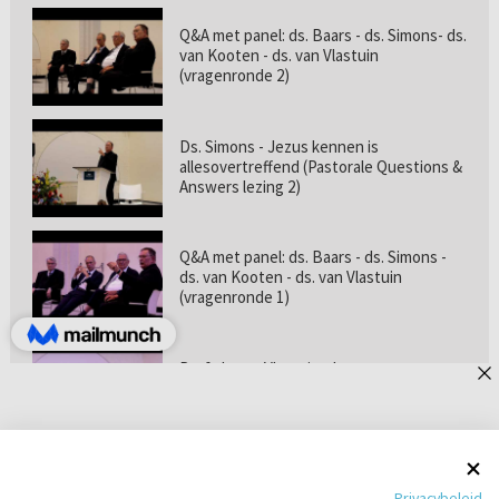
Q&A met panel: ds. Baars - ds. Simons- ds.
van Kooten - ds. van Vlastuin
(vragenronde 2)
Ds. Simons - Jezus kennen is
allesovertreffend (Pastorale Questions &
Answers lezing 2)
Q&A met panel: ds. Baars - ds. Simons -
ds. van Kooten - ds. van Vlastuin
(vragenronde 1)
Prof. dr. van Vlastuin - Is
geloofszekerheid de norm? (Pastorale
Questions & Answers lezing 1)
Pastorie online - met ds. Tramper over
Privacybeleid