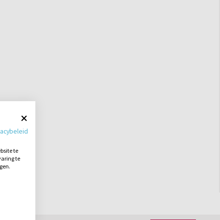
vacybeleid
site te
aring te
ngen.