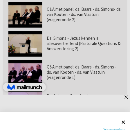
Q&A met panel: ds. Baars - ds. Simons- ds.
van Kooten - ds. van Vlastuin
(vragenronde 2)
Ds. Simons - Jezus kennen is
allesovertreffend (Pastorale Questions &
Answers lezing 2)
Q&A met panel: ds. Baars - ds. Simons -
ds. van Kooten - ds. van Vlastuin
(vragenronde 1)
Prof. dr. van Vlastuin - Is
geloofszekerheid de norm? (Pastorale
Questions & Answers lezing 1)
Pastorie online - met ds. Tramper over
Privacybeleid