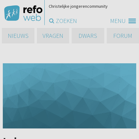
Christelijke jongerencommunity
ZOEKEN
MENU
NIEUWS
VRAGEN
DWARS
FORUM