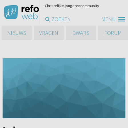
Christelijke jongerencommunity
ZOEKEN
MENU
NIEUWS
VRAGEN
DWARS
FORUM