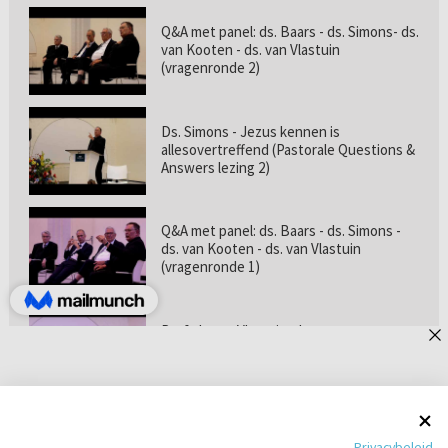
Q&A met panel: ds. Baars - ds. Simons- ds.
van Kooten - ds. van Vlastuin
(vragenronde 2)
Ds. Simons - Jezus kennen is
allesovertreffend (Pastorale Questions &
Answers lezing 2)
Q&A met panel: ds. Baars - ds. Simons -
ds. van Kooten - ds. van Vlastuin
(vragenronde 1)
Prof. dr. van Vlastuin - Is
geloofszekerheid de norm? (Pastorale
Questions & Answers lezing 1)
Pastorie online - met ds. Tramper over
Privacybeleid