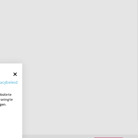
vacybeleid
site te
aring te
ngen.