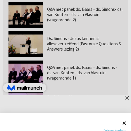
Q&A met panel: ds. Baars - ds. Simons- ds.
van Kooten - ds. van Vlastuin
(vragenronde 2)
Ds. Simons - Jezus kennen is
allesovertreffend (Pastorale Questions &
Answers lezing 2)
Q&A met panel: ds. Baars - ds. Simons -
ds. van Kooten - ds. van Vlastuin
(vragenronde 1)
Prof. dr. van Vlastuin - Is
geloofszekerheid de norm? (Pastorale
Questions & Answers lezing 1)
Pastorie online - met ds. Tramper over
Privacybeleid