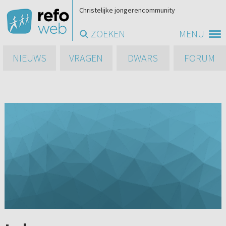
Christelijke jongerencommunity
ZOEKEN
MENU
NIEUWS
VRAGEN
DWARS
FORUM