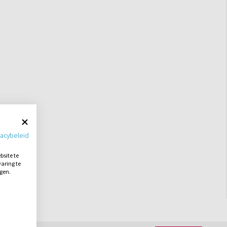
vacybeleid
site te
aring te
ngen.