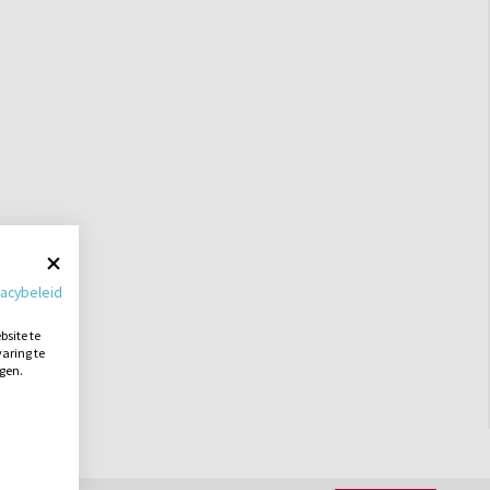
vacybeleid
site te
aring te
ngen.