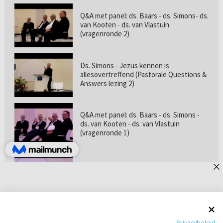
Q&A met panel: ds. Baars - ds. Simons- ds.
van Kooten - ds. van Vlastuin
(vragenronde 2)
Ds. Simons - Jezus kennen is
allesovertreffend (Pastorale Questions &
Answers lezing 2)
Q&A met panel: ds. Baars - ds. Simons -
ds. van Kooten - ds. van Vlastuin
(vragenronde 1)
Prof. dr. van Vlastuin - Is
geloofszekerheid de norm? (Pastorale
Questions & Answers lezing 1)
Pastorie online - met ds. Tramper over
Privacybeleid