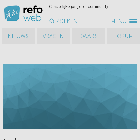
Christelijke jongerencommunity
ZOEKEN
MENU
NIEUWS
VRAGEN
DWARS
FORUM