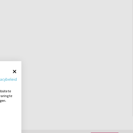
vacybeleid
site te
aring te
ngen.