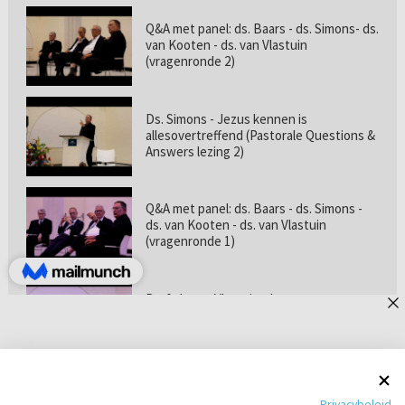
Q&A met panel: ds. Baars - ds. Simons- ds.
van Kooten - ds. van Vlastuin
(vragenronde 2)
Ds. Simons - Jezus kennen is
allesovertreffend (Pastorale Questions &
Answers lezing 2)
Q&A met panel: ds. Baars - ds. Simons -
ds. van Kooten - ds. van Vlastuin
(vragenronde 1)
Prof. dr. van Vlastuin - Is
geloofszekerheid de norm? (Pastorale
Questions & Answers lezing 1)
Pastorie online - met ds. Tramper over
Privacybeleid