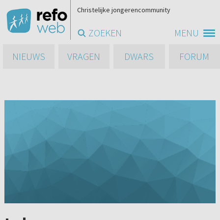
Christelijke jongerencommunity
ZOEKEN
MENU
NIEUWS
VRAGEN
DWARS
FORUM