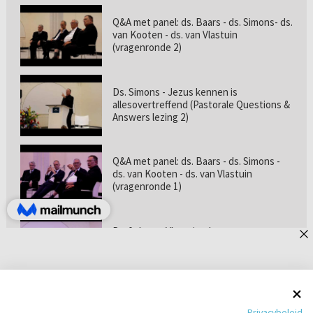
Q&A met panel: ds. Baars - ds. Simons- ds.
van Kooten - ds. van Vlastuin
(vragenronde 2)
Ds. Simons - Jezus kennen is
allesovertreffend (Pastorale Questions &
Answers lezing 2)
Q&A met panel: ds. Baars - ds. Simons -
ds. van Kooten - ds. van Vlastuin
(vragenronde 1)
Prof. dr. van Vlastuin - Is
geloofszekerheid de norm? (Pastorale
Questions & Answers lezing 1)
Pastorie online - met ds. Tramper over
Privacybeleid