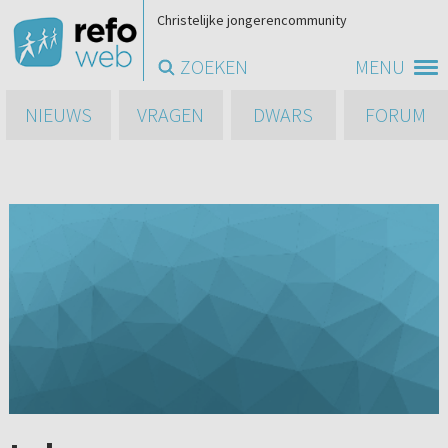
Christelijke jongerencommunity
ZOEKEN
MENU
NIEUWS
VRAGEN
DWARS
FORUM