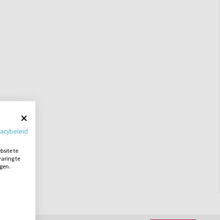
vacybeleid
site te
aring te
ngen.