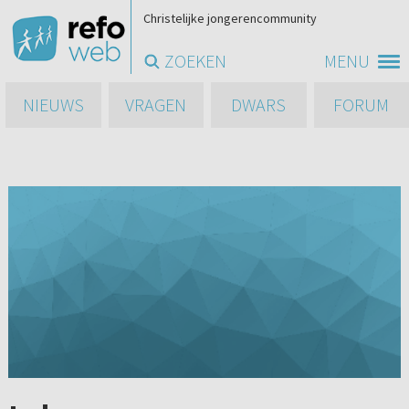
Christelijke jongerencommunity
ZOEKEN
MENU
NIEUWS
VRAGEN
DWARS
FORUM