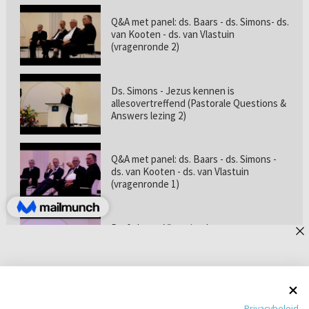
Q&A met panel: ds. Baars - ds. Simons- ds.
van Kooten - ds. van Vlastuin
(vragenronde 2)
Ds. Simons - Jezus kennen is
allesovertreffend (Pastorale Questions &
Answers lezing 2)
Q&A met panel: ds. Baars - ds. Simons -
ds. van Kooten - ds. van Vlastuin
(vragenronde 1)
Prof. dr. van Vlastuin - Is
geloofszekerheid de norm? (Pastorale
Questions & Answers lezing 1)
Pastorie online - met ds. Tramper over
Privacybeleid