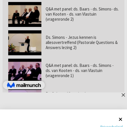
Q&A met panel: ds. Baars - ds. Simons- ds.
van Kooten - ds. van Vlastuin
(vragenronde 2)
Ds. Simons - Jezus kennen is
allesovertreffend (Pastorale Questions &
Answers lezing 2)
Q&A met panel: ds. Baars - ds. Simons -
ds. van Kooten - ds. van Vlastuin
(vragenronde 1)
Prof. dr. van Vlastuin - Is
geloofszekerheid de norm? (Pastorale
Questions & Answers lezing 1)
Pastorie online - met ds. Tramper over
Privacybeleid