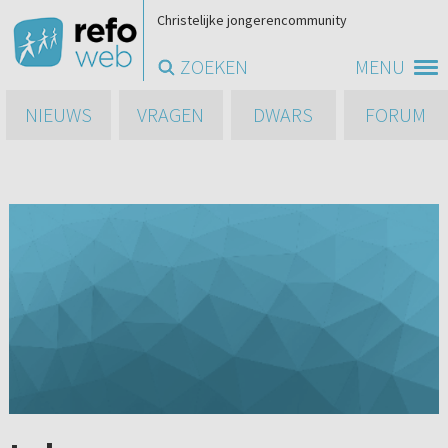
Christelijke jongerencommunity
ZOEKEN
MENU
NIEUWS
VRAGEN
DWARS
FORUM