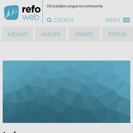
Christelijke jongerencommunity
ZOEKEN
MENU
NIEUWS
VRAGEN
DWARS
FORUM