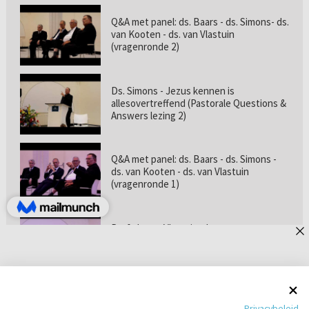
Q&A met panel: ds. Baars - ds. Simons- ds.
van Kooten - ds. van Vlastuin
(vragenronde 2)
Ds. Simons - Jezus kennen is
allesovertreffend (Pastorale Questions &
Answers lezing 2)
Q&A met panel: ds. Baars - ds. Simons -
ds. van Kooten - ds. van Vlastuin
(vragenronde 1)
Prof. dr. van Vlastuin - Is
geloofszekerheid de norm? (Pastorale
Questions & Answers lezing 1)
Pastorie online - met ds. Tramper over
Privacybeleid