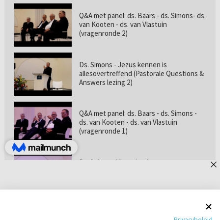
Q&A met panel: ds. Baars - ds. Simons- ds.
van Kooten - ds. van Vlastuin
(vragenronde 2)
Ds. Simons - Jezus kennen is
allesovertreffend (Pastorale Questions &
Answers lezing 2)
Q&A met panel: ds. Baars - ds. Simons -
ds. van Kooten - ds. van Vlastuin
(vragenronde 1)
Prof. dr. van Vlastuin - Is
geloofszekerheid de norm? (Pastorale
Questions & Answers lezing 1)
Pastorie online - met ds. Tramper over
Privacybeleid