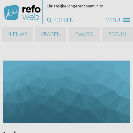
Christelijke jongerencommunity
ZOEKEN
MENU
NIEUWS
VRAGEN
DWARS
FORUM