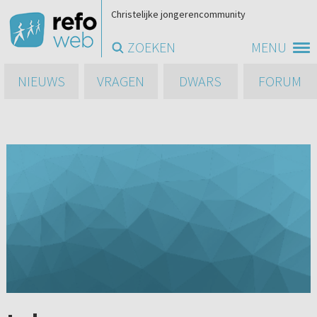
Christelijke jongerencommunity
ZOEKEN
MENU
NIEUWS
VRAGEN
DWARS
FORUM