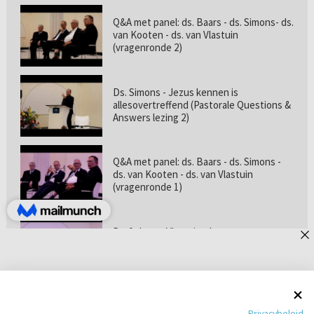
Q&A met panel: ds. Baars - ds. Simons- ds.
van Kooten - ds. van Vlastuin
(vragenronde 2)
Ds. Simons - Jezus kennen is
allesovertreffend (Pastorale Questions &
Answers lezing 2)
Q&A met panel: ds. Baars - ds. Simons -
ds. van Kooten - ds. van Vlastuin
(vragenronde 1)
Prof. dr. van Vlastuin - Is
geloofszekerheid de norm? (Pastorale
Questions & Answers lezing 1)
Pastorie online - met ds. Tramper over
Privacybeleid