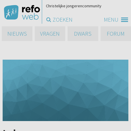
Christelijke jongerencommunity
ZOEKEN
MENU
NIEUWS
VRAGEN
DWARS
FORUM