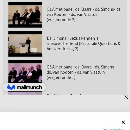
Q&A met panel: ds. Baars - ds. Simons- ds.
van Kooten - ds. van Vlastuin
(vragenronde 2)
Ds. Simons - Jezus kennen is
allesovertreffend (Pastorale Questions &
Answers lezing 2)
Q&A met panel: ds. Baars - ds. Simons -
ds. van Kooten - ds. van Vlastuin
(vragenronde 1)
Prof. dr. van Vlastuin - Is
geloofszekerheid de norm? (Pastorale
Questions & Answers lezing 1)
Pastorie online - met ds. Tramper over
Privacybeleid