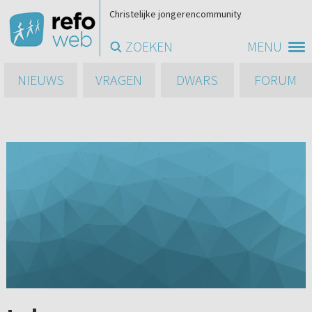
Christelijke jongerencommunity
ZOEKEN
MENU
NIEUWS
VRAGEN
DWARS
FORUM