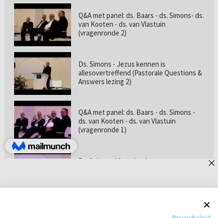
Q&A met panel: ds. Baars - ds. Simons- ds.
van Kooten - ds. van Vlastuin
(vragenronde 2)
Ds. Simons - Jezus kennen is
allesovertreffend (Pastorale Questions &
Answers lezing 2)
Q&A met panel: ds. Baars - ds. Simons -
ds. van Kooten - ds. van Vlastuin
(vragenronde 1)
Prof. dr. van Vlastuin - Is
geloofszekerheid de norm? (Pastorale
Questions & Answers lezing 1)
Pastorie online - met ds. Tramper over
Privacybeleid