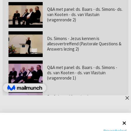
Q&A met panel: ds. Baars - ds. Simons- ds.
van Kooten - ds. van Vlastuin
(vragenronde 2)
Ds. Simons - Jezus kennen is
allesovertreffend (Pastorale Questions &
Answers lezing 2)
Q&A met panel: ds. Baars - ds. Simons -
ds. van Kooten - ds. van Vlastuin
(vragenronde 1)
Prof. dr. van Vlastuin - Is
geloofszekerheid de norm? (Pastorale
Questions & Answers lezing 1)
Pastorie online - met ds. Tramper over
Privacybeleid