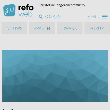
Christelijke jongerencommunity
ZOEKEN
MENU
NIEUWS
VRAGEN
DWARS
FORUM