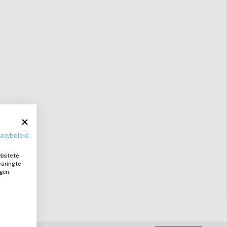
vacybeleid
site te
aring te
ngen.