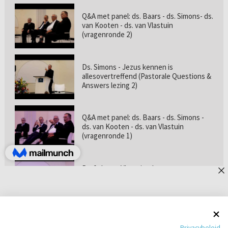
Q&A met panel: ds. Baars - ds. Simons- ds.
van Kooten - ds. van Vlastuin
(vragenronde 2)
Ds. Simons - Jezus kennen is
allesovertreffend (Pastorale Questions &
Answers lezing 2)
Q&A met panel: ds. Baars - ds. Simons -
ds. van Kooten - ds. van Vlastuin
(vragenronde 1)
Prof. dr. van Vlastuin - Is
geloofszekerheid de norm? (Pastorale
Questions & Answers lezing 1)
Pastorie online - met ds. Tramper over
Privacybeleid