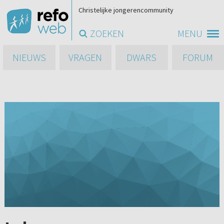
Christelijke jongerencommunity
ZOEKEN
MENU
NIEUWS
VRAGEN
DWARS
FORUM