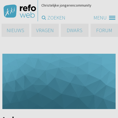
Christelijke jongerencommunity
ZOEKEN
MENU
NIEUWS
VRAGEN
DWARS
FORUM