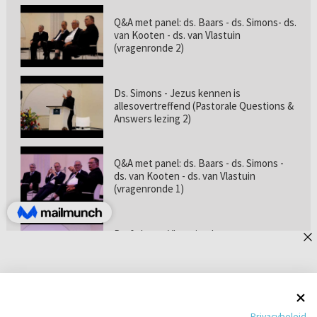
Q&A met panel: ds. Baars - ds. Simons- ds.
van Kooten - ds. van Vlastuin
(vragenronde 2)
Ds. Simons - Jezus kennen is
allesovertreffend (Pastorale Questions &
Answers lezing 2)
Q&A met panel: ds. Baars - ds. Simons -
ds. van Kooten - ds. van Vlastuin
(vragenronde 1)
Prof. dr. van Vlastuin - Is
geloofszekerheid de norm? (Pastorale
Questions & Answers lezing 1)
Pastorie online - met ds. Tramper over
Privacybeleid